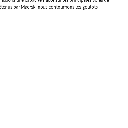
issons une capacité fiable sur les principales voies de
détenus par Maersk, nous contournons les goulots