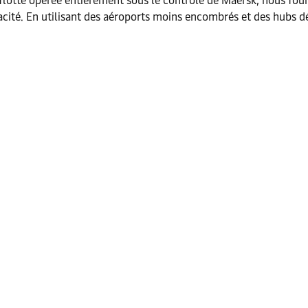
 flotte opérée entièrement sous le contrôle de Maersk, nous fourn
cacité. En utilisant des aéroports moins encombrés et des hubs 