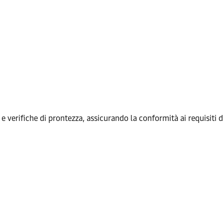
e verifiche di prontezza, assicurando la conformità ai requisiti di