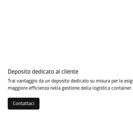
Deposito dedicato al cliente
Trai vantaggio da un deposito dedicato su misura per le esige
maggiore efficienza nella gestione della logistica container.
Contattaci