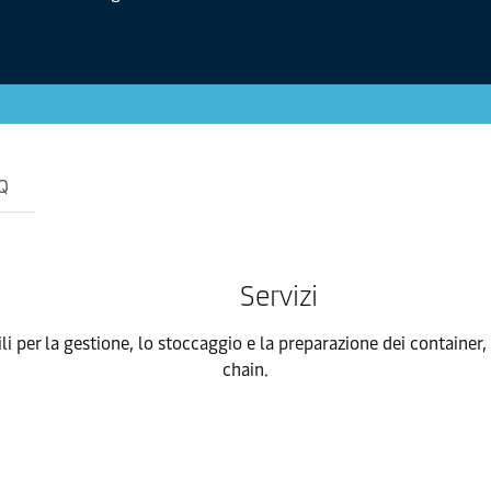
Q
Servizi
bili per la gestione, lo stoccaggio e la preparazione dei containe
chain.