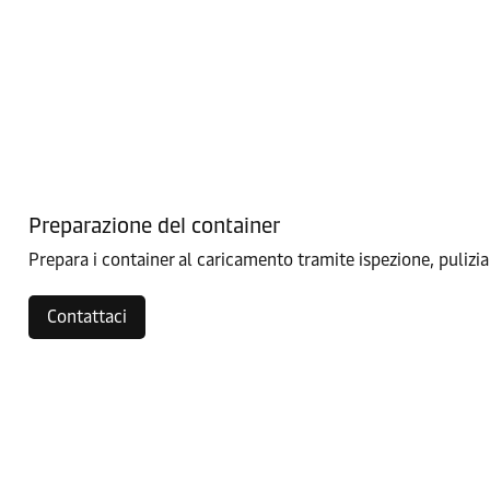
Preparazione del container
Prepara i container al caricamento tramite ispezione, pulizia 
Contattaci