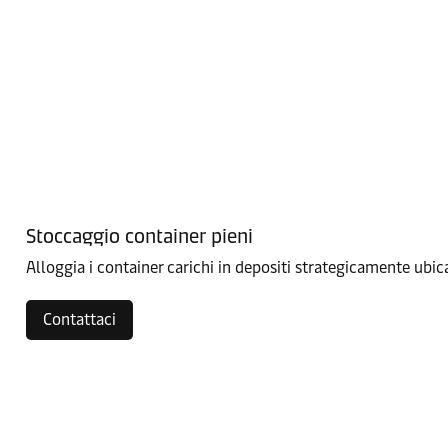
Stoccaggio container pieni
Alloggia i container carichi in depositi strategicamente ubic
Contattaci