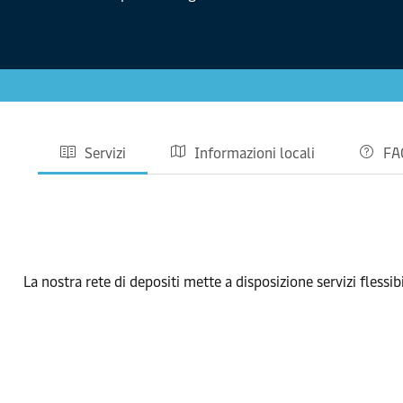
Servizi
Informazioni locali
FA
La nostra rete di depositi mette a disposizione servizi flessi