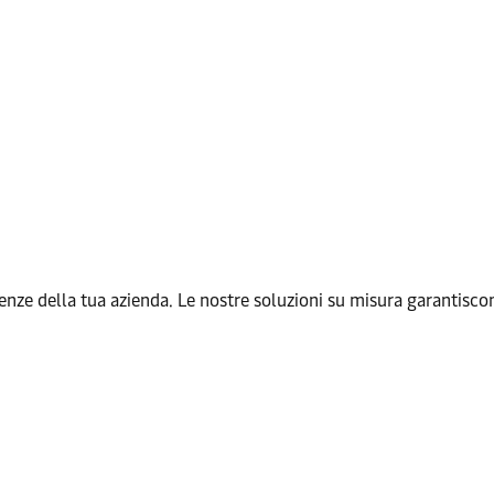
nze della tua azienda. Le nostre soluzioni su misura garantiscon