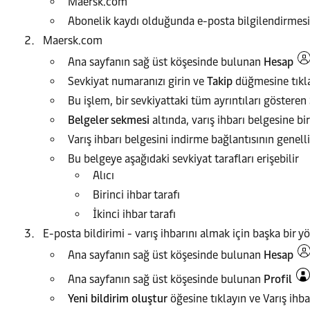
Maersk.com
Abonelik kaydı olduğunda e-posta bilgilendirmesi
Maersk.com
Ana sayfanın sağ üst köşesinde bulunan
Hesap
Sevkiyat numaranızı girin ve
Takip
düğmesine tıkla
Bu işlem, bir sevkiyattaki tüm ayrıntıları gösteren
Belgeler sekmesi
altında, varış ihbarı belgesine bi
Varış ihbarı belgesini indirme bağlantısının genel
Bu belgeye aşağıdaki sevkiyat tarafları erişebilir
Alıcı
Birinci ihbar tarafı
İkinci ihbar tarafı
E-posta bildirimi - varış ihbarını almak için başka bir 
Ana sayfanın sağ üst köşesinde bulunan
Hesap
Ana sayfanın sağ üst köşesinde bulunan
Profil
Yeni bildirim oluştur
öğesine tıklayın ve Varış ihba