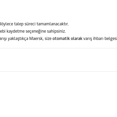
 Böylece talep süreci tamamlanacaktır.
alebi kaydetme seçeneğine sahipsiniz.
arışı yaklaştıkça Maersk, size
otomatik olarak
varış ihbarı belges