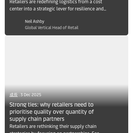
Retailers are redefining logistics from a cost
center into a strategic lever for resilience and
growth. Discover how investing in agile,
Neil Ashby
adaptive logistics can help businesses thrive.
Global Vertical Head of Retail
成長
. 3 Dec 2025
Strong ties: why retailers need to
prioritise quality over quantity of
supply chain partners
Retailers are rethinking their supply chain