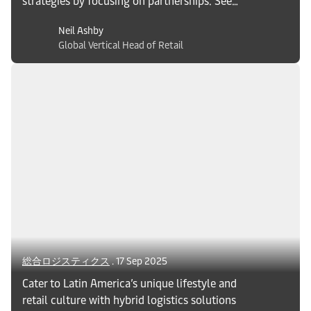
strategies by focusing on partnerships. See
how prioritizing quality over quantity builds
Neil Ashby
long-term competitive advantage.
Global Vertical Head of Retail
総合ロジスティクス
. 17 Sep 2025
Cater to Latin America’s unique lifestyle and
retail culture with hybrid logistics solutions