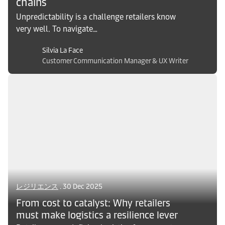
chains
Unpredictability is a challenge retailers know
very well. To navigate
frequent logistics challenges, how can brands
Silvia La Face
build resilient supply chains? Discover the
Customer Communication Manager & UX Writer
insights here.
レジリエンス
. 30 Dec 2025
From cost to catalyst: Why retailers
must make logistics a resilience lever