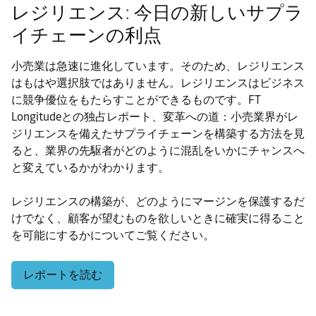
how
builds
レジリエンス: 今日の新しいサプラ
for
the
investing
long-
sustainable
insights
イチェーンの利点
in
term
growth
here.
agile,
competitive
in
小売業は急速に進化しています。そのため、レジリエンス
adaptive
advantage.
a
はもはや選択肢ではありません。レジリエンスはビジネス
logistics
changing
に競争優位をもたらすことができるものです。FT
can
market.
Longitudeとの独占レポート、変革への道：小売業界がレ
help
ジリエンスを備えたサプライチェーンを構築する方法を見
businesses
ると、業界の先駆者がどのように混乱をいかにチャンスへ
thrive.
と変えているかがわかります。
レジリエンスの構築が、どのようにマージンを保護するだ
けでなく、顧客が望むものを欲しいときに確実に得ること
を可能にするかについてご覧ください。
レポートを読む