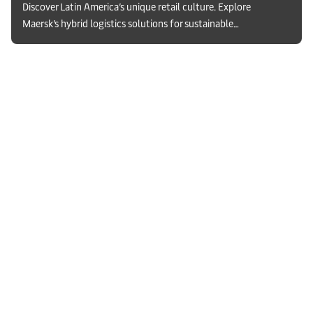
Discover Latin America’s unique retail culture. Explore
Maersk’s hybrid logistics solutions for sustainable
growth in a changing market.
レジリエンス
. 22 Apr 2026
Retailers’
レジリエンス
成長
. 3 Dec 2025
. 30 Dec 2025
path
From
Strong
to
cost
ties: