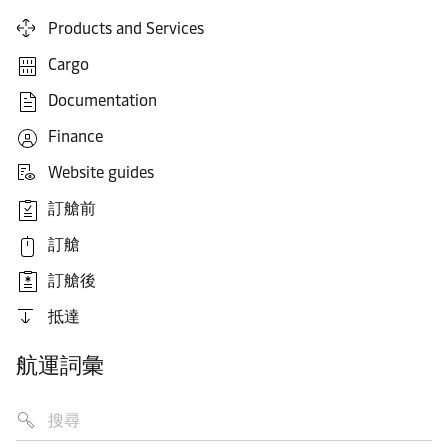
Products and Services
Cargo
Documentation
Finance
Website guides
訂艙前
訂艙
訂艙後
抵達
航運詞彙