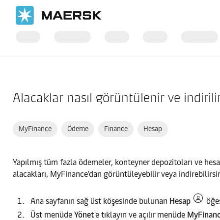
Ana Sayfa
Destek
Web sitesi kılavuzu
Alacaklar nasıl görüntülenir ve indirili
MyFinance
Ödeme
Finance
Hesap
Yapılmış tüm fazla ödemeler, konteyner depozitoları ve hesa
alacakları, MyFinance'dan görüntüleyebilir veya indirebilirsin
Ana sayfanın sağ üst köşesinde bulunan
Hesap
öğes
Üst menüde
Yönet
'e tıklayın ve açılır menüde
MyFinan