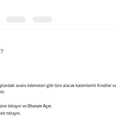
r?
plardaki avans ödemeleri gibi tüm alacak kalemlerini Krediler ve
iz.
ine tıklayın ve
Oturum Açın
.
ce
'e tıklayın.