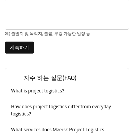
예) 출발지 및 목적지, 볼륨, 부킹 가능한 일정 등
계속하기
자주 하는 질문(FAQ)
What is project logistics?
How does project logistics differ from everyday
logistics?
What services does Maersk Project Logistics