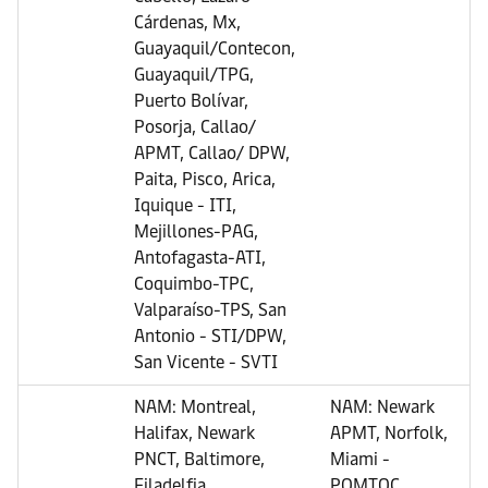
Cárdenas, Mx,
Guayaquil/Contecon,
Guayaquil/TPG,
Puerto Bolívar,
Posorja, Callao/
APMT, Callao/ DPW,
Paita, Pisco, Arica,
Iquique - ITI,
Mejillones-PAG,
Antofagasta-ATI,
Coquimbo-TPC,
Valparaíso-TPS, San
Antonio - STI/DPW,
San Vicente - SVTI
NAM: Montreal,
NAM: Newark
Halifax, Newark
APMT, Norfolk,
PNCT, Baltimore,
Miami -
Filadelfia,
POMTOC,