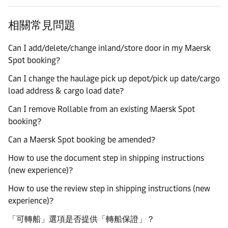
相關常見問題
Can I add/delete/change inland/store door in my Maersk
Spot booking?
Can I change the haulage pick up depot/pick up date/cargo
load address & cargo load date?
Can I remove Rollable from an existing Maersk Spot
booking?
Can a Maersk Spot booking be amended?
How to use the document step in shipping instructions
(new experience)?
How to use the review step in shipping instructions (new
experience)?
「可轉船」選項是否提供「轉船保證」？