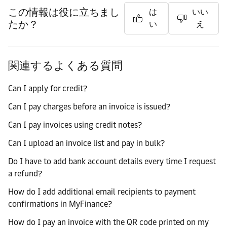
この情報は役に立ちまし
は
いい
たか？
い
え
関連するよくある質問
Can I apply for credit?
Can I pay charges before an invoice is issued?
Can I pay invoices using credit notes?
Can I upload an invoice list and pay in bulk?
Do I have to add bank account details every time I request
a refund?
How do I add additional email recipients to payment
confirmations in MyFinance?
How do I pay an invoice with the QR code printed on my