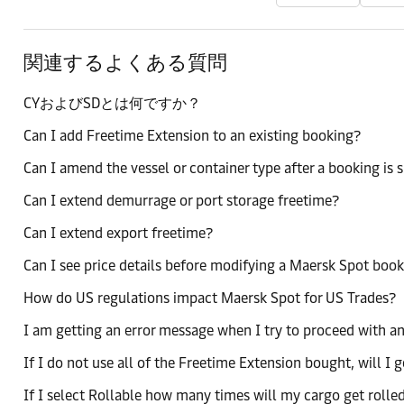
関連するよくある質問
CYおよびSDとは何ですか？
Can I add Freetime Extension to an existing booking?
Can I amend the vessel or container type after a booking is
Can I extend demurrage or port storage freetime?
Can I extend export freetime?
Can I see price details before modifying a Maersk Spot boo
How do US regulations impact Maersk Spot for US Trades?
I am getting an error message when I try to proceed with
If I do not use all of the Freetime Extension bought, will I 
If I select Rollable how many times will my cargo get rolle