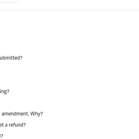
 submitted?
king?
 an amendment. Why?
get a refund?
d?