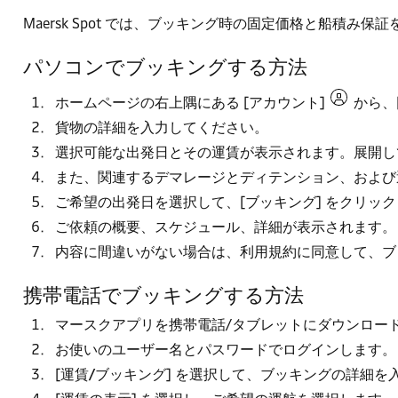
Maersk Spot では、ブッキング時の固定価格と船積み
パソコンでブッキングする方法
ホームページの右上隅にある [
アカウント
]
から、
貨物の詳細を入力してください。
選択可能な出発日とその運賃が表示されます。展開し
また、関連するデマレージとディテンション、および
ご希望の出発日を選択して、[
ブッキング
] をクリッ
ご依頼の概要、スケジュール、詳細が表示されます。
内容に間違いがない場合は、
利用規約
に同意して、ブ
携帯電話でブッキングする方法
マースクアプリ
を携帯電話/タブレットにダウンロー
お使いのユーザー名とパスワードでログインします。
[
運賃/ブッキング
] を選択して、ブッキングの詳細を