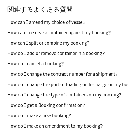
関連するよくある質問
How can I amend my choice of vessel?
How can I reserve a container against my booking?
How can I split or combine my booking?
How do I add or remove container in a booking?
How do I cancel a booking?
How do I change the contract number for a shipment?
How do I change the port of loading or discharge on my bo
How do I change the type of containers on my booking?
How do I get a Booking confirmation?
How do I make a new booking?
How do I make an amendment to my booking?