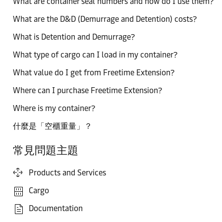
What are container seal numbers and how do I use them?
What are the D&D (Demurrage and Detention) costs?
What is Detention and Demurrage?
What type of cargo can I load in my container?
What value do I get from Freetime Extension?
Where can I purchase Freetime Extension?
Where is my container?
什麼是「空櫃重量」？
常見問題主題
Products and Services
Cargo
Documentation