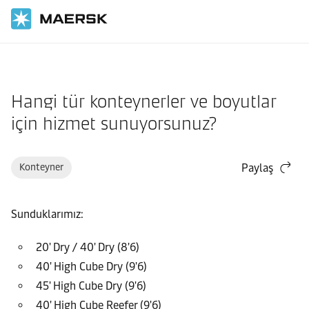
Ana Sayfa
Destek
Kargo
Hangi tür konteynerler ve boyutlar
için hizmet sunuyorsunuz?
Konteyner
Paylaş
Sunduklarımız:
20' Dry / 40' Dry (8'6)
40' High Cube Dry (9'6)
45' High Cube Dry (9'6)
40' High Cube Reefer (9'6)