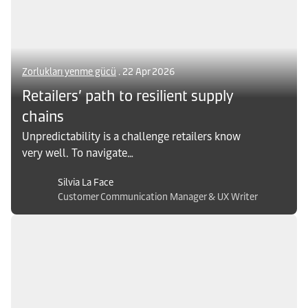
Zorlukları yenme gücü
. 22 Apr 2026
Retailers’ path to resilient supply
chains
Unpredictability is a challenge retailers know
very well. To navigate
frequent logistics challenges, how can brands
Silvia La Face
build resilient supply chains? Discover the
Customer Communication Manager & UX Writer
insights here.