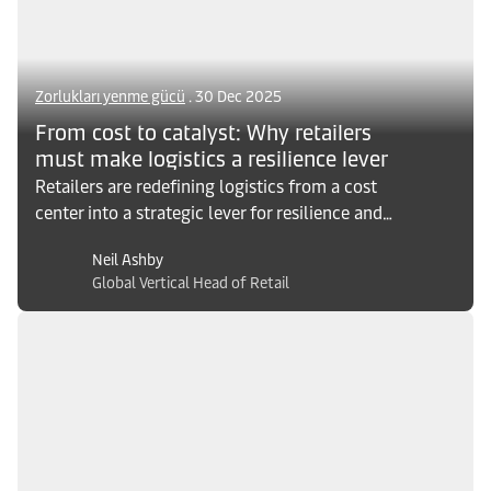
Zorlukları yenme gücü
. 30 Dec 2025
From cost to catalyst: Why retailers
must make logistics a resilience lever
Retailers are redefining logistics from a cost
center into a strategic lever for resilience and
growth. Discover how investing in agile,
Neil Ashby
adaptive logistics can help businesses thrive.
Global Vertical Head of Retail