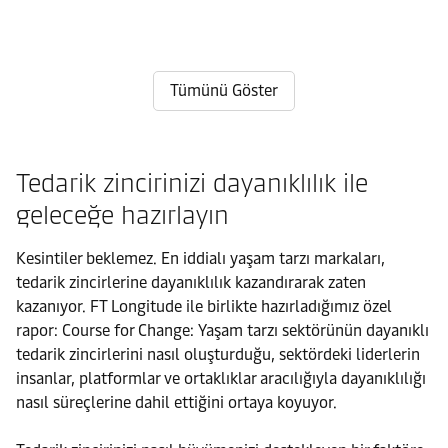
partners
strategic
partnerships.
retail
retail
can
lever
See
culture
culture.
brands
for
how
with
Explore
build
resilience
prioritizing
hybrid
Maersk’s
resilient
Tümünü Göster
and
quality
logistics
hybrid
supply
growth.
over
solutions
logistics
chains?
Discover
quantity
solutions
Discover
how
builds
Tedarik zincirinizi dayanıklılık ile
for
the
investing
long-
sustainable
insights
geleceğe hazırlayın
in
term
growth
here.
agile,
competitive
in
Kesintiler beklemez. En iddialı yaşam tarzı markaları,
adaptive
advantage.
a
tedarik zincirlerine dayanıklılık kazandırarak zaten
logistics
changing
kazanıyor. FT Longitude ile birlikte hazırladığımız özel
can
market.
rapor: Course for Change: Yaşam tarzı sektörünün dayanıklı
help
tedarik zincirlerini nasıl oluşturduğu, sektördeki liderlerin
businesses
insanlar, platformlar ve ortaklıklar aracılığıyla dayanıklılığı
thrive.
nasıl süreçlerine dahil ettiğini ortaya koyuyor.