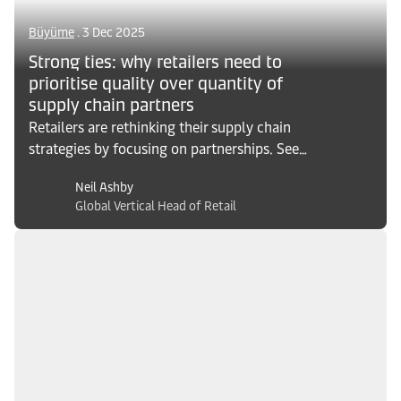
Büyüme
. 3 Dec 2025
Strong ties: why retailers need to
prioritise quality over quantity of
supply chain partners
Retailers are rethinking their supply chain
strategies by focusing on partnerships. See
how prioritizing quality over quantity builds
Neil Ashby
long-term competitive advantage.
Global Vertical Head of Retail