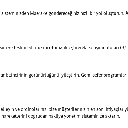
i sisteminizden Maersk'e göndereceğiniz hızlı bir yol oluşturun
ni ve teslim edilmesini otomatikleştirerek, konşimentoları (B/L'l
rik zincirinin görünürlüğünü iyileştirin. Gemi sefer programları
lleyin ve ordinolarınızı bize müşterilerinizin en son ihtiyaçlarıy
hareketlerini doğrudan nakliye yönetim sisteminize aktarın.