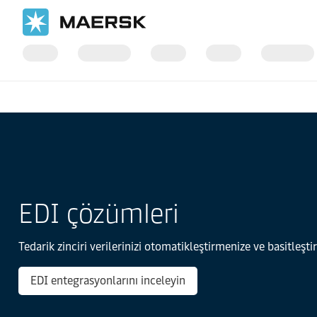
Ana Sayfa
Dijital Hizmetler
Veri Entegrasyonları
EDI çözümleri
Tedarik zinciri verilerinizi otomatikleştirmenize ve basitleşt
EDI entegrasyonlarını inceleyin