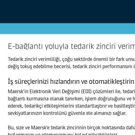
E-bağlantı yoluyla tedarik zinciri veriml
Tedarik zinciri verimliliği, çoğu sektörde önemli bir fark un
değiş tokuş edebilme becerisi, tedarik zinciri performansını ö
İş süreçlerinizi hızlandırın ve otomatikleştirin
Maersk’in Elektronik Veri Değişimi (EDI) çözümleri ile, tedar
bağlantı kurmasına olanak tanırken, işlem doğruluğunu ve hızı
ederek, tedarikçi etkileşimlerini standartlaştırır ve basitleşt
sevkiyatlarınızın kontrolünü güvenle ele almanızı sağlar.
Bu, size ve Maersk'e tedarik zincirinin birçok noktasında daha 
hızlanmasını ve otomasyonunu kolaylaştırabilirsiniz.