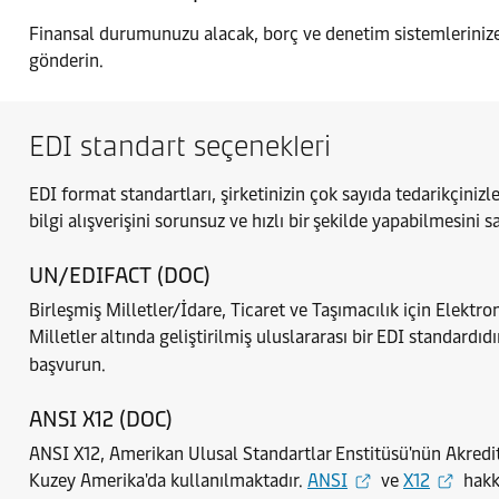
Finansal durumunuzu alacak, borç ve denetim sistemlerinize y
gönderin.
EDI standart seçenekleri
EDI format standartları, şirketinizin çok sayıda tedarikçinizle
bilgi alışverişini sorunsuz ve hızlı bir şekilde yapabilmesini s
UN/EDIFACT (DOC)
Birleşmiş Milletler/İdare, Ticaret ve Taşımacılık için Elekt
Milletler altında geliştirilmiş uluslararası bir EDI standardı
başvurun.
ANSI X12 (DOC)
ANSI X12, Amerikan Ulusal Standartlar Enstitüsü'nün Akredit
Kuzey Amerika'da kullanılmaktadır.
ANSI
ve
X12
hakkı