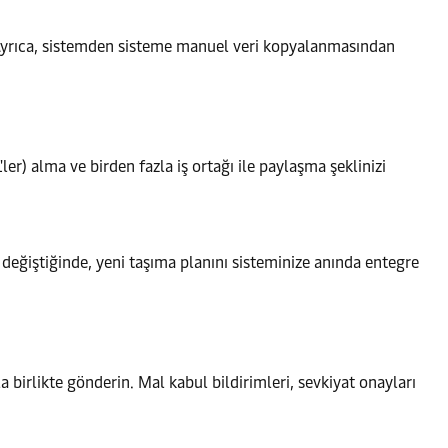
. Ayrıca, sistemden sisteme manuel veri kopyalanmasından
er) alma ve birden fazla iş ortağı ile paylaşma şeklinizi
 değiştiğinde, yeni taşıma planını sisteminize anında entegre
la birlikte gönderin. Mal kabul bildirimleri, sevkiyat onayları