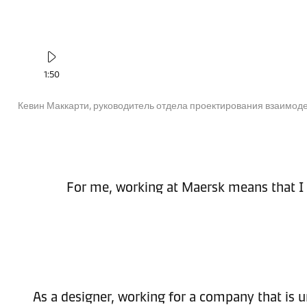
1:50
Кевин Маккарти, руководитель отдела проектирования взаимоде
For me, working at Maersk means that I h
As a designer, working for a company that is u