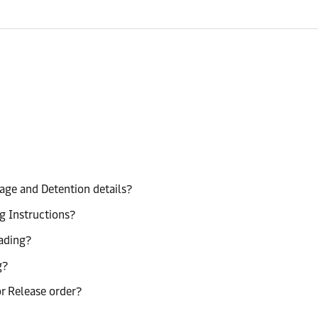
age and Detention details?
g Instructions?
lading?
g?
or Release order?