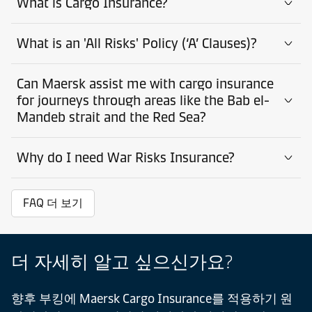
What is Cargo Insurance?
What is an 'All Risks' Policy (‘A’ Clauses)?
Can Maersk assist me with cargo insurance
for journeys through areas like the Bab el-
Mandeb strait and the Red Sea?
Why do I need War Risks Insurance?
FAQ 더 보기
더 자세히 알고 싶으신가요?
향후 부킹에 Maersk Cargo Insurance를 적용하기 원