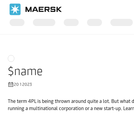
홈
Logistics Insights
Integrated logistics
$name
20 1 2023
The term 4PL is being thrown around quite a lot. But what d
running a multinational corporation or a new start-up. Lear