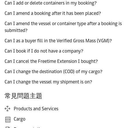
Can I add or delete containers in my booking?
Can I amend a booking after it has been placed?
Can I amend the vessel or container type after a booking is
submitted?
Can I as a buyer fill in the Verified Gross Mass (VGM)?
Can I book if I do not have a company?
Can I cancel the Freetime Extension I bought?
Can I change the destination (COD) of my cargo?
Can I change the vessel my shipment is on?
常見問題主題
Products and Services
Cargo