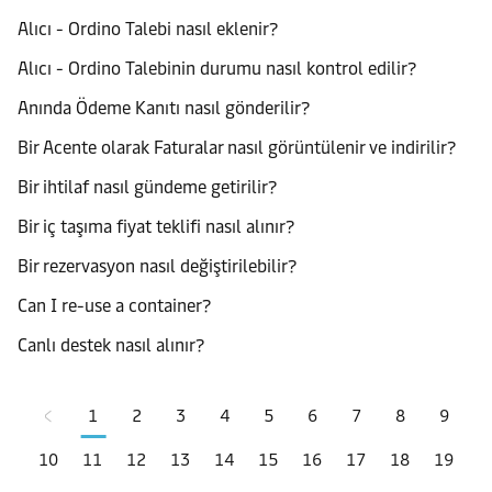
Alıcı - Ordino Talebi nasıl eklenir?
Alıcı - Ordino Talebinin durumu nasıl kontrol edilir?
Anında Ödeme Kanıtı nasıl gönderilir?
Bir Acente olarak Faturalar nasıl görüntülenir ve indirilir?
Bir ihtilaf nasıl gündeme getirilir?
Bir iç taşıma fiyat teklifi nasıl alınır?
Bir rezervasyon nasıl değiştirilebilir?
Can I re-use a container?
Canlı destek nasıl alınır?
1
2
3
4
5
6
7
8
9
10
11
12
13
14
15
16
17
18
19