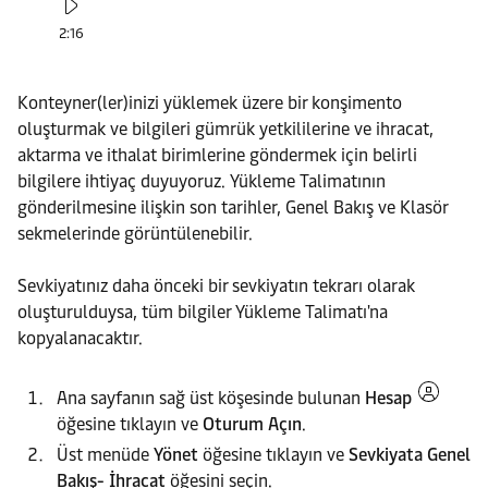
2:16
Konteyner(ler)inizi yüklemek üzere bir konşimento
oluşturmak ve bilgileri gümrük yetkililerine ve ihracat,
aktarma ve ithalat birimlerine göndermek için belirli
bilgilere ihtiyaç duyuyoruz. Yükleme Talimatının
gönderilmesine ilişkin son tarihler, Genel Bakış ve Klasör
sekmelerinde görüntülenebilir.
Sevkiyatınız daha önceki bir sevkiyatın tekrarı olarak
oluşturulduysa, tüm bilgiler Yükleme Talimatı'na
kopyalanacaktır.
Ana sayfanın sağ üst köşesinde bulunan
Hesap
öğesine tıklayın ve
Oturum Açın
.
Üst menüde
Yönet
öğesine tıklayın ve
Sevkiyata Genel
Bakış- İhracat
öğesini seçin.