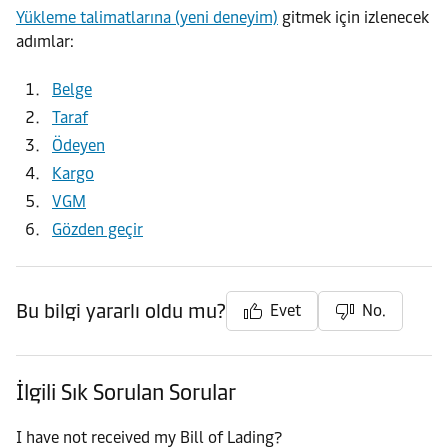
Yükleme talimatlarına (yeni deneyim)
gitmek için izlenecek
adımlar:
Belge
Taraf
Ödeyen
Kargo
VGM
Gözden geçir
Bu bilgi yararlı oldu mu?
Evet
No.
İlgili Sık Sorulan Sorular
I have not received my Bill of Lading?