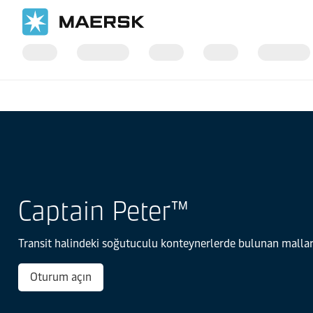
Ana Sayfa
Dijital Hizmetler
Captain Peter™
Captain Peter™
Transit halindeki soğutuculu konteynerlerde bulunan malları
Oturum açın