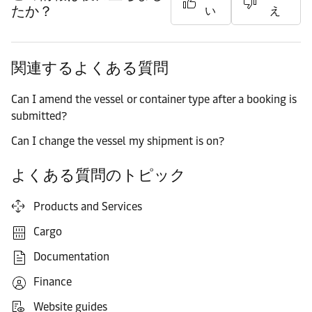
たか？
い
え
関連するよくある質問
Can I amend the vessel or container type after a booking is
submitted?
Can I change the vessel my shipment is on?
よくある質問のトピック
Products and Services
Cargo
Documentation
Finance
Website guides