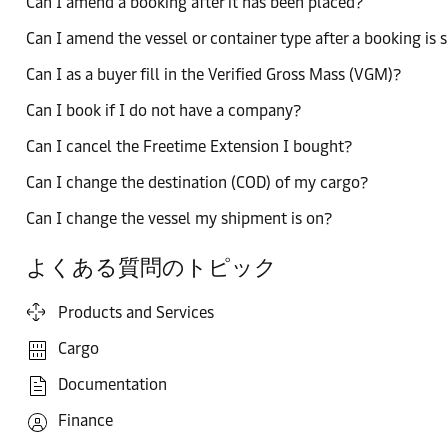
Can I amend a booking after it has been placed?
Can I amend the vessel or container type after a booking is
Can I as a buyer fill in the Verified Gross Mass (VGM)?
Can I book if I do not have a company?
Can I cancel the Freetime Extension I bought?
Can I change the destination (COD) of my cargo?
Can I change the vessel my shipment is on?
よくある質問のトピック
Products and Services
Cargo
Documentation
Finance